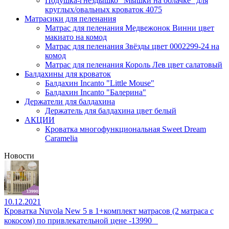
Подушка-гнездышко "Мышки на облачке" для
круглых/овальных кроваток 4075
Матрасики для пеленания
Матрас для пеленания Медвежонок Винни цвет
макиато на комод
Матрас для пеленания Звёзды цвет 0002299-24 на
комод
Матрас для пеленания Король Лев цвет салатовый
Балдахины для кроваток
Балдахин Incanto "Little Mouse"
Балдахин Incanto "Балерина"
Держатели для балдахина
Держатель для балдахина цвет белый
АКЦИИ
Кроватка многофункциональная Sweet Dream
Caramelia
Новости
10.12.2021
Кроватка Nuvola New 5 в 1+комплект матрасов (2 матраса с
кокосом) по привлекательной цене -13990⠀