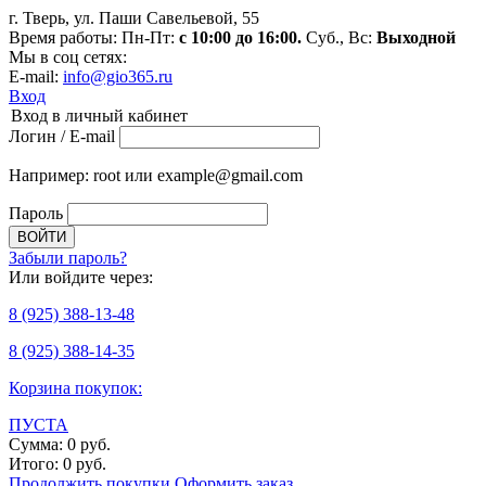
г. Тверь, ул. Паши Савельевой, 55
Время работы: Пн-Пт:
с 10:00 до 16:00.
Суб., Вс:
Выходной
Мы в соц сетях:
E-mail:
info@gio365.ru
Вход
Вход в личный кабинет
Логин / E-mail
Например: root или example@gmail.com
Пароль
Забыли пароль?
Или войдите через:
8
(925)
388-13-48
8
(925)
388-14-35
Корзина покупок:
ПУСТА
Сумма:
0
руб.
Итого:
0
руб.
Продолжить покупки
Оформить заказ