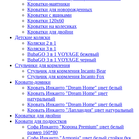
Кроватки-маятники
Кроватки для новорожденных
Кроватки с ящиками
Кроватки 120х60
Кроватки на колесиках
Кроватки для двойни
Детские коляски
Коляски 2 в 1
Коляски 3 в 1
BubaGO 3 в 1 VOYAGE бежевый
BubaGO 3 в 1 VOYAGE черный
Стульчики для кормления
Стульчик для кормления Incanto Bear
Стульчик для кормления Incanto Fox
Кровати-домики
Кровать Инканто "Dream Home" цвет белый
Кровать Инканто "Dream Home" цвет
натуральный
Кровать Инканто "Dream Home" цвет белый
Кровать Инканто "Лапландия" цвет натуральный
Кроватки для двойни
Кровати для подростков
Софа Инканто "Корона Premium" цвет белый
размер 160*80
Софа Инканто "Armonia" цвет белый стойки бук