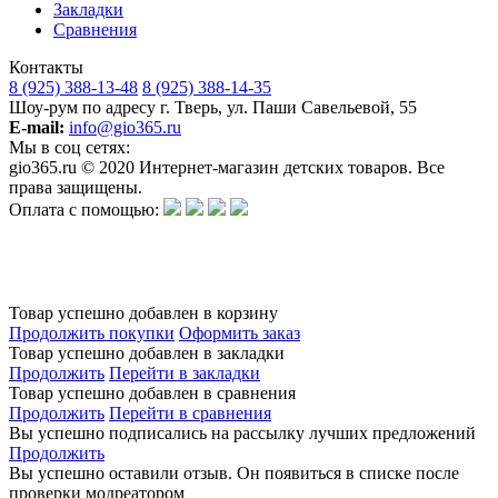
Закладки
Сравнения
Контакты
8 (925) 388-13-48
8 (925) 388-14-35
Шоу-рум по адресу г. Тверь, ул. Паши Савельевой, 55
E-mail:
info@gio365.ru
Мы в соц сетях:
gio365.ru © 2020 Интернет-магазин детских товаров. Все
права защищены.
Оплата с помощью:
Обращаем Ваше внимание на то, что данный интернет-сайт носит исключительно информационный
характер и ни при каких условиях информационные материалы и цены, размещенные на сайте, не
является публичной офертой, определяемой положениями Статьи 437 Гражданского кодекса РФ.
Изготовитель оставляет за собой право в любое время без предварительного уведомления и в
одностороннем порядке вносить изменения в ассортимент и характеристики производимой продукции.
Товар успешно добавлен в корзину
Продолжить покупки
Оформить заказ
Товар успешно добавлен в закладки
Продолжить
Перейти в закладки
Товар успешно добавлен в сравнения
Продолжить
Перейти в сравнения
Вы успешно подписались на рассылку лучших предложений
Продолжить
Вы успешно оставили отзыв. Он появиться в списке после
проверки модреатором