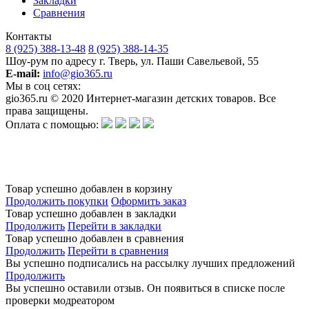
Закладки
Сравнения
Контакты
8 (925) 388-13-48
8 (925) 388-14-35
Шоу-рум по адресу г. Тверь, ул. Паши Савельевой, 55
E-mail:
info@gio365.ru
Мы в соц сетях:
gio365.ru © 2020 Интернет-магазин детских товаров. Все
права защищены.
Оплата с помощью:
Обращаем Ваше внимание на то, что данный интернет-сайт носит исключительно информационный
характер и ни при каких условиях информационные материалы и цены, размещенные на сайте, не
является публичной офертой, определяемой положениями Статьи 437 Гражданского кодекса РФ.
Изготовитель оставляет за собой право в любое время без предварительного уведомления и в
одностороннем порядке вносить изменения в ассортимент и характеристики производимой продукции.
Товар успешно добавлен в корзину
Продолжить покупки
Оформить заказ
Товар успешно добавлен в закладки
Продолжить
Перейти в закладки
Товар успешно добавлен в сравнения
Продолжить
Перейти в сравнения
Вы успешно подписались на рассылку лучших предложений
Продолжить
Вы успешно оставили отзыв. Он появиться в списке после
проверки модреатором