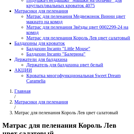
Подушка-гнездышко "Мышки на облачке" для
круглых/овальных кроваток 4075
Матрасики для пеленания
Матрас для пеленания Медвежонок Винни цвет
макиато на комод
Матрас для пеленания Звёзды цвет 0002299-24 на
комод
Матрас для пеленания Король Лев цвет салатовый
Балдахины для кроваток
Балдахин Incanto "Little Mouse"
Балдахин Incanto "Балерина"
Держатели для балдахина
Держатель для балдахина цвет белый
АКЦИИ
Кроватка многофункциональная Sweet Dream
Caramelia
Главная
/
Матрасики для пеленания
/
Матрас для пеленания Король Лев цвет салатовый
Матрас для пеленания Король Лев
цвет салатовый