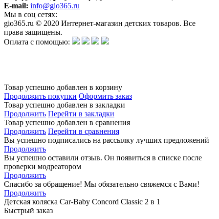
E-mail:
info@gio365.ru
Мы в соц сетях:
gio365.ru © 2020 Интернет-магазин детских товаров. Все
права защищены.
Оплата с помощью:
Обращаем Ваше внимание на то, что данный интернет-сайт носит исключительно информационный
характер и ни при каких условиях информационные материалы и цены, размещенные на сайте, не
является публичной офертой, определяемой положениями Статьи 437 Гражданского кодекса РФ.
Изготовитель оставляет за собой право в любое время без предварительного уведомления и в
одностороннем порядке вносить изменения в ассортимент и характеристики производимой продукции.
Товар успешно добавлен в корзину
Продолжить покупки
Оформить заказ
Товар успешно добавлен в закладки
Продолжить
Перейти в закладки
Товар успешно добавлен в сравнения
Продолжить
Перейти в сравнения
Вы успешно подписались на рассылку лучших предложений
Продолжить
Вы успешно оставили отзыв. Он появиться в списке после
проверки модреатором
Продолжить
Спасибо за обращение! Мы обязательно свяжемся с Вами!
Продолжить
Детская коляска Car-Baby Concord Classiс 2 в 1
Быстрый заказ