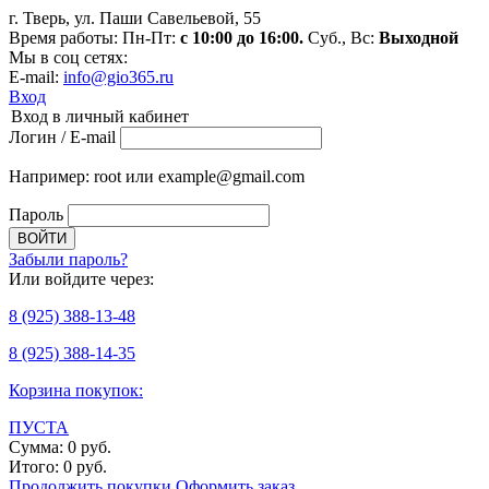
г. Тверь, ул. Паши Савельевой, 55
Время работы: Пн-Пт:
с 10:00 до 16:00.
Суб., Вс:
Выходной
Мы в соц сетях:
E-mail:
info@gio365.ru
Вход
Вход в личный кабинет
Логин / E-mail
Например: root или example@gmail.com
Пароль
Забыли пароль?
Или войдите через:
8
(925)
388-13-48
8
(925)
388-14-35
Корзина покупок:
ПУСТА
Сумма:
0
руб.
Итого:
0
руб.
Продолжить покупки
Оформить заказ