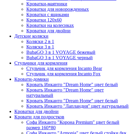
Кроватки-маятники
Кроватки для новорожденных
Кроватки с ящиками
Кроватки 120х60
Кроватки на колесиках
Кроватки для двойни
Детские коляски
Коляски 2 в 1
Коляски 3 в 1
BubaGO 3 в 1 VOYAGE бежевый
BubaGO 3 в 1 VOYAGE черный
Стульчики для кормления
Стульчик для кормления Incanto Bear
Стульчик для кормления Incanto Fox
Кровати-домики
Кровать Инканто "Dream Home" цвет белый
Кровать Инканто "Dream Home" цвет
натуральный
Кровать Инканто "Dream Home" цвет белый
Кровать Инканто "Лапландия" цвет натуральный
Кроватки для двойни
Кровати для подростков
Софа Инканто "Корона Premium" цвет белый
размер 160*80
Софа Инканто "Armonia" цвет белый стойки бук