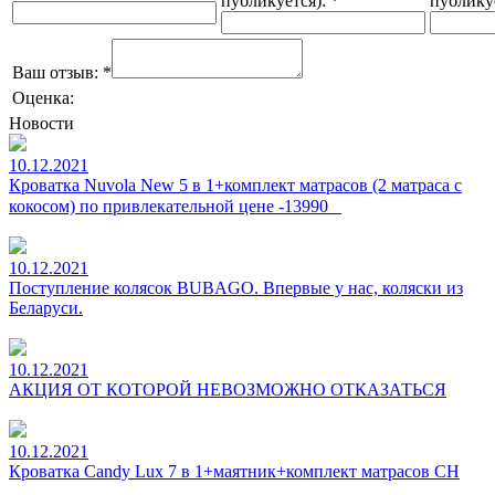
публикуется):
*
публику
Ваш отзыв:
*
Оценка:
Новости
10.12.2021
Кроватка Nuvola New 5 в 1+комплект матрасов (2 матраса с
кокосом) по привлекательной цене -13990⠀
10.12.2021
Поступление колясок BUBAGO. Впервые у нас, коляски из
Беларуси.
10.12.2021
АКЦИЯ ОТ КОТОРОЙ НЕВОЗМОЖНО ОТКАЗАТЬСЯ
10.12.2021
Кроватка Candy Lux 7 в 1+маятник+комплект матрасов CH