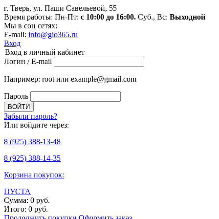
г. Тверь, ул. Паши Савельевой, 55
Время работы: Пн-Пт:
с 10:00 до 16:00.
Суб., Вс:
Выходной
Мы в соц сетях:
E-mail:
info@gio365.ru
Вход
Вход в личный кабинет
Логин / E-mail
Например: root или example@gmail.com
Пароль
Забыли пароль?
Или войдите через:
8
(925)
388-13-48
8
(925)
388-14-35
Корзина покупок:
ПУСТА
Сумма:
0
руб.
Итого:
0
руб.
Продолжить покупки
Оформить заказ