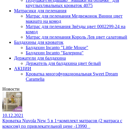
Подушка-гнездышко "Мышки на облачке" для
круглых/овальных кроваток 4075
Матрасики для пеленания
Матрас для пеленания Медвежонок Винни цвет
макиато на комод
Матрас для пеленания Звёзды цвет 0002299-24 на
комод
Матрас для пеленания Король Лев цвет салатовый
Балдахины для кроваток
Балдахин Incanto "Little Mouse"
Балдахин Incanto "Балерина"
Держатели для балдахина
Держатель для балдахина цвет белый
АКЦИИ
Кроватка многофункциональная Sweet Dream
Caramelia
Новости
10.12.2021
Кроватка Nuvola New 5 в 1+комплект матрасов (2 матраса с
кокосом) по привлекательной цене -13990⠀