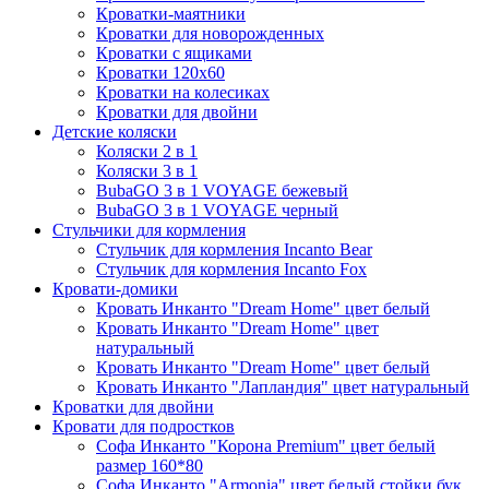
Кроватки-маятники
Кроватки для новорожденных
Кроватки с ящиками
Кроватки 120х60
Кроватки на колесиках
Кроватки для двойни
Детские коляски
Коляски 2 в 1
Коляски 3 в 1
BubaGO 3 в 1 VOYAGE бежевый
BubaGO 3 в 1 VOYAGE черный
Стульчики для кормления
Стульчик для кормления Incanto Bear
Стульчик для кормления Incanto Fox
Кровати-домики
Кровать Инканто "Dream Home" цвет белый
Кровать Инканто "Dream Home" цвет
натуральный
Кровать Инканто "Dream Home" цвет белый
Кровать Инканто "Лапландия" цвет натуральный
Кроватки для двойни
Кровати для подростков
Софа Инканто "Корона Premium" цвет белый
размер 160*80
Софа Инканто "Armonia" цвет белый стойки бук