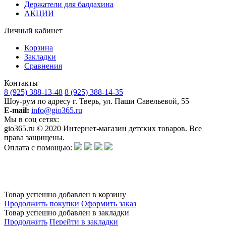
Держатели для балдахина
АКЦИИ
Личный кабинет
Корзина
Закладки
Сравнения
Контакты
8 (925) 388-13-48
8 (925) 388-14-35
Шоу-рум по адресу г. Тверь, ул. Паши Савельевой, 55
E-mail:
info@gio365.ru
Мы в соц сетях:
gio365.ru © 2020 Интернет-магазин детских товаров. Все
права защищены.
Оплата с помощью:
Обращаем Ваше внимание на то, что данный интернет-сайт носит исключительно информационный
характер и ни при каких условиях информационные материалы и цены, размещенные на сайте, не
является публичной офертой, определяемой положениями Статьи 437 Гражданского кодекса РФ.
Изготовитель оставляет за собой право в любое время без предварительного уведомления и в
одностороннем порядке вносить изменения в ассортимент и характеристики производимой продукции.
Товар успешно добавлен в корзину
Продолжить покупки
Оформить заказ
Товар успешно добавлен в закладки
Продолжить
Перейти в закладки