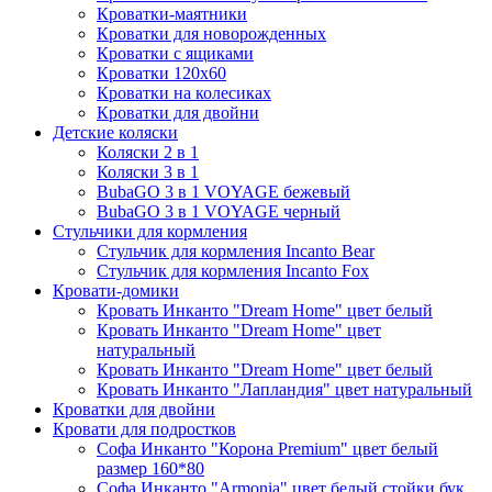
Кроватки-маятники
Кроватки для новорожденных
Кроватки с ящиками
Кроватки 120х60
Кроватки на колесиках
Кроватки для двойни
Детские коляски
Коляски 2 в 1
Коляски 3 в 1
BubaGO 3 в 1 VOYAGE бежевый
BubaGO 3 в 1 VOYAGE черный
Стульчики для кормления
Стульчик для кормления Incanto Bear
Стульчик для кормления Incanto Fox
Кровати-домики
Кровать Инканто "Dream Home" цвет белый
Кровать Инканто "Dream Home" цвет
натуральный
Кровать Инканто "Dream Home" цвет белый
Кровать Инканто "Лапландия" цвет натуральный
Кроватки для двойни
Кровати для подростков
Софа Инканто "Корона Premium" цвет белый
размер 160*80
Софа Инканто "Armonia" цвет белый стойки бук