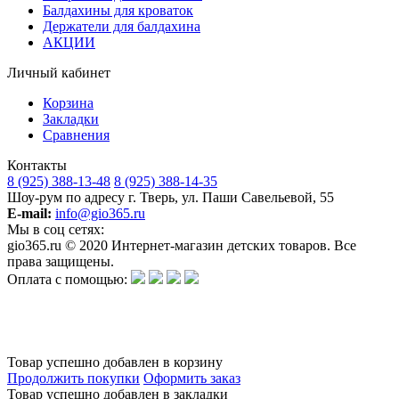
Балдахины для кроваток
Держатели для балдахина
АКЦИИ
Личный кабинет
Корзина
Закладки
Сравнения
Контакты
8 (925) 388-13-48
8 (925) 388-14-35
Шоу-рум по адресу г. Тверь, ул. Паши Савельевой, 55
E-mail:
info@gio365.ru
Мы в соц сетях:
gio365.ru © 2020 Интернет-магазин детских товаров. Все
права защищены.
Оплата с помощью:
Обращаем Ваше внимание на то, что данный интернет-сайт носит исключительно информационный
характер и ни при каких условиях информационные материалы и цены, размещенные на сайте, не
является публичной офертой, определяемой положениями Статьи 437 Гражданского кодекса РФ.
Изготовитель оставляет за собой право в любое время без предварительного уведомления и в
одностороннем порядке вносить изменения в ассортимент и характеристики производимой продукции.
Товар успешно добавлен в корзину
Продолжить покупки
Оформить заказ
Товар успешно добавлен в закладки