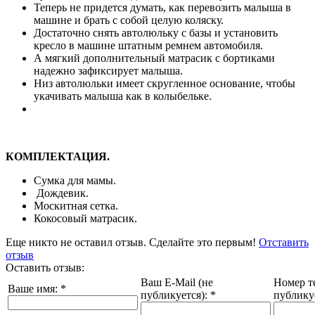
Теперь не придется думать, как перевозить малыша в
машине и брать с собой целую коляску.
Достаточно снять автолюльку с базы и установить
кресло в машине штатным ремнем автомобиля.
А мягкий дополнительный матрасик с бортиками
надежно зафиксирует малыша.
Низ автолюльки имеет скругленное основание, чтобы
укачивать малыша как в колыбельке.
КОМПЛЕКТАЦИЯ.
Сумка для мамы.
Дождевик.
Москитная сетка.
Кокосовый матрасик.
Еще никто не оставил отзыв. Сделайте это первым!
Отставить
отзыв
Оставить отзыв:
Ваш E-Mail (не
Номер т
Ваше имя:
*
публикуется):
*
публику