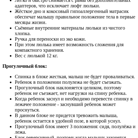
Легко и быстро снимается с рамы без дополнительных
адаптеров, что исключает люфт люльки.
Жёсткое дно и кокосовый гипоаллергенный матрасик
обеспечат малышу правильное положение тела в первые
месяцы жизни.
Сьёмные внутренние материалы люльки из чистого
хлопка.
Ручка для переноски из эко кожи.
При этом люлька имеет возможность сложения для
компактного хранения.
Вес с люлькой 12 кг.
Прогулочный блок:
Спинка в блоке жесткая, малыш не будет проваливаться.
Ребенок в положении полулежа не будет съезжать.
Прогулочный блок наклоняется целиком, поэтому
ребенок не съезжает, нет нагрузки на спину ребенка.
Когда ребенок заснул и необходимо перевести спинку в
лежачее положение - заснувший ребенок может
проснуться.
В данном блоке не придется тревожить малыша,
ребенок остается в удобной позе, в которой уснул.
Прогулочный блок имеет 3 положения: сидя, полулёжа и
лежа.
Блок реверсивный, поэтому когда малышу захочется