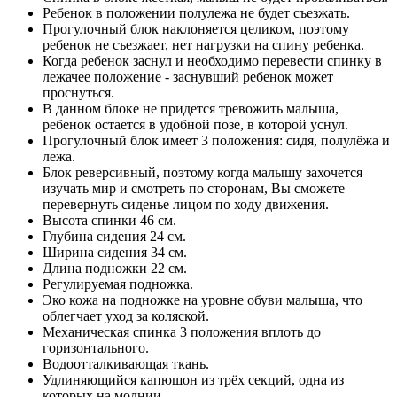
Ребенок в положении полулежа не будет съезжать.
Прогулочный блок наклоняется целиком, поэтому
ребенок не съезжает, нет нагрузки на спину ребенка.
Когда ребенок заснул и необходимо перевести спинку в
лежачее положение - заснувший ребенок может
проснуться.
В данном блоке не придется тревожить малыша,
ребенок остается в удобной позе, в которой уснул.
Прогулочный блок имеет 3 положения: сидя, полулёжа и
лежа.
Блок реверсивный, поэтому когда малышу захочется
изучать мир и смотреть по сторонам, Вы сможете
перевернуть сиденье лицом по ходу движения.
Высота спинки 46 см.
Глубина сидения 24 см.
Ширина сидения 34 см.
Длина подножки 22 см.
Регулируемая подножка.
Эко кожа на подножке на уровне обуви малыша, что
облегчает уход за коляской.
Механическая спинка 3 положения вплоть до
горизонтального.
Водоотталкивающая ткань.
Удлиняющийся капюшон из трёх секций, одна из
которых на молнии.