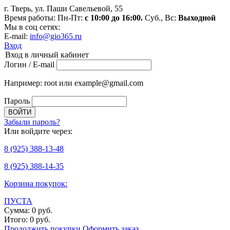
г. Тверь, ул. Паши Савельевой, 55
Время работы: Пн-Пт:
с 10:00 до 16:00.
Суб., Вс:
Выходной
Мы в соц сетях:
E-mail:
info@gio365.ru
Вход
Вход в личный кабинет
Логин / E-mail
Например: root или example@gmail.com
Пароль
Забыли пароль?
Или войдите через:
8
(925)
388-13-48
8
(925)
388-14-35
Корзина покупок:
ПУСТА
Сумма:
0
руб.
Итого:
0
руб.
Продолжить покупки
Оформить заказ