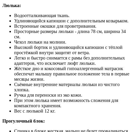
Люлька:
Водоотталкивающая ткань.
Удлиняющийся капюшон с дополнительным козырьком.
Встроенные окошки для проветривания.
Просторные размеры люльки - длина 78 см, ширина 34
см.
Чехол люльки на молнии.
Высокий бортик и удлиняющийся капюшон с тёплой
простёжкой внутри защитят от ветра.
Легко и быстро снимается с рамы без дополнительных
адаптеров, что исключает люфт люльки.
Жёсткое дно и кокосовый гипоаллергенный матрасик
обеспечат малышу правильное положение тела в первые
месяцы жизни.
Сьёмные внутренние материалы люльки из чистого
хлопка.
Ручка для переноски из эко кожи.
При этом люлька имеет возможность сложения для
компактного хранения.
Вес с люлькой 12 кг.
Прогулочный блок:
Спинка в блоке жесткая, малыш не будет проваливаться.