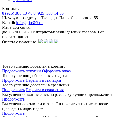
Контакты
8 (925) 388-13-48
8 (925) 388-14-35
Шоу-рум по адресу г. Тверь, ул. Паши Савельевой, 55
E-mail:
info@gio365.ru
Мы в соц сетях:
gio365.ru © 2020 Интернет-магазин детских товаров. Все
права защищены.
Оплата с помощью:
Обращаем Ваше внимание на то, что данный интернет-сайт носит исключительно информационный
характер и ни при каких условиях информационные материалы и цены, размещенные на сайте, не
является публичной офертой, определяемой положениями Статьи 437 Гражданского кодекса РФ.
Изготовитель оставляет за собой право в любое время без предварительного уведомления и в
одностороннем порядке вносить изменения в ассортимент и характеристики производимой продукции.
Товар успешно добавлен в корзину
Продолжить покупки
Оформить заказ
Товар успешно добавлен в закладки
Продолжить
Перейти в закладки
Товар успешно добавлен в сравнения
Продолжить
Перейти в сравнения
Вы успешно подписались на рассылку лучших предложений
Продолжить
Вы успешно оставили отзыв. Он появиться в списке после
проверки модреатором
Продолжить