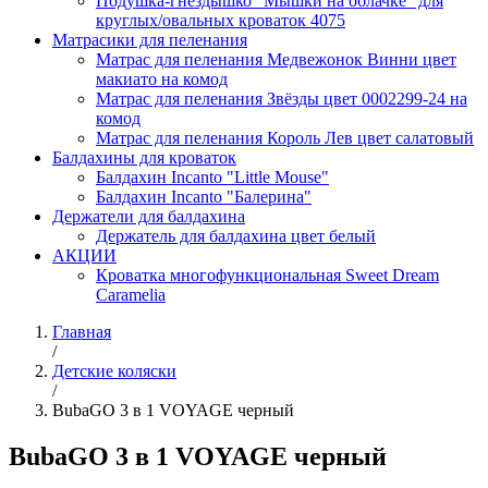
Подушка-гнездышко "Мышки на облачке" для
круглых/овальных кроваток 4075
Матрасики для пеленания
Матрас для пеленания Медвежонок Винни цвет
макиато на комод
Матрас для пеленания Звёзды цвет 0002299-24 на
комод
Матрас для пеленания Король Лев цвет салатовый
Балдахины для кроваток
Балдахин Incanto "Little Mouse"
Балдахин Incanto "Балерина"
Держатели для балдахина
Держатель для балдахина цвет белый
АКЦИИ
Кроватка многофункциональная Sweet Dream
Caramelia
Главная
/
Детские коляски
/
BubaGO 3 в 1 VOYAGE черный
BubaGO 3 в 1 VOYAGE черный